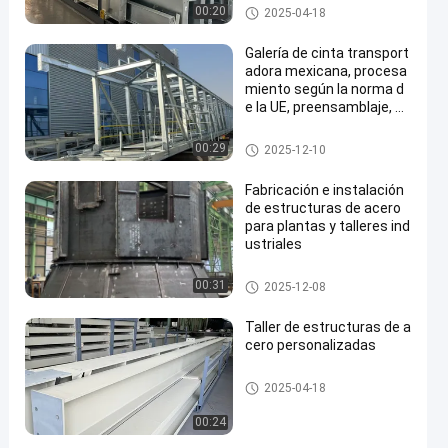
Taller de estructuras de acero
00:20
2025-04-18
Galería de cinta transport
adora mexicana, procesa
miento según la norma d
e la UE, preensamblaje, co
n errores controlados den
tro de 3 mm
Fabricación de la estructura de
00:29
2025-12-10
acero
Fabricación e instalación
de estructuras de acero
para plantas y talleres ind
ustriales
Fabricación de la estructura de
00:31
2025-12-08
acero
Taller de estructuras de a
cero personalizadas
Taller de estructuras de acero
2025-04-18
00:24