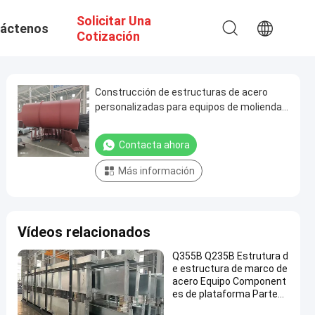
Solicitar Una
áctenos
Cotización
Construcción de estructuras de acero
personalizadas para equipos de molienda
de cemento de acero suave
Contacta ahora
Más información
Vídeos relacionados
Q355B Q235B Estrutura d
e estructura de marco de
acero Equipo Component
es de plataforma Partes
metálicas