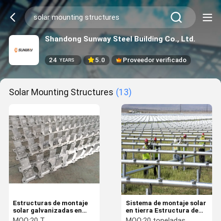
Shandong Sunway Steel Building Co., Ltd.
24
5.0
Proveedor verificado
YEARS
Solar Mounting Structures
(13)
Estructuras de montaje
Sistema de montaje solar
solar galvanizadas en
en tierra Estructura de
caliente resistentes a la
acero solar certificada
MOQ:
20 T
MOQ:
20 toneladas