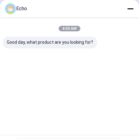
Continuar
Echo
4:03 AM
Nuestras Categorías
Good day, what product are you looking for?
Fabricación
Fabricación
Estructura de
Estructur
de la
de acero
acero de la
del bastid
estructura de
pesado
caldera
de tubería
acero
Inicio
Mapa del Sitio
Contactar Ahora
Mapa del Sitio
Privacy Policy
Calidad
Fabricación de la estructura de acero
Fábrica De