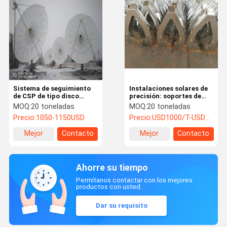
Sistema de seguimiento
Instalaciones solares de
de CSP de tipo disco
precisión: soportes de
Herramienta de
acero de alta resistencia
MOQ:
20 toneladas
MOQ:
20 toneladas
instalación de
y rápida instalación
Precio:
1050-1150USD
Precio:
USD1000/T-USD1200/T
estructuras de acero
solar para estructuras
Mejor
Contacto
Mejor
Contacto
CSP
precio
precio
Ahorre su tiempo
Permítanos contactar con los mejores
productos con usted.
Dar su requisito