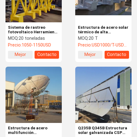
Sistema de rastreo
Estructura de acero solar
fotovoltaico Herramienta
térmico de alta
de instalación de
temperatura diseñada
MOQ:
20 toneladas
MOQ:
20 T
estructuras solares de
con precisión para
Precio:
1050-1150USD
Precio:
USD1000/T-USD1200/T
acero para estructuras
sistemas CSP
CSP
Mejor
Contacto
Mejor
Contacto
precio
precio
Inicio
Productos
Sobre
Visita A La
Nosotros
Fábrica
Estructura de acero
Q235B Q345B Estructura
multifunción
solar galvanizada CSP