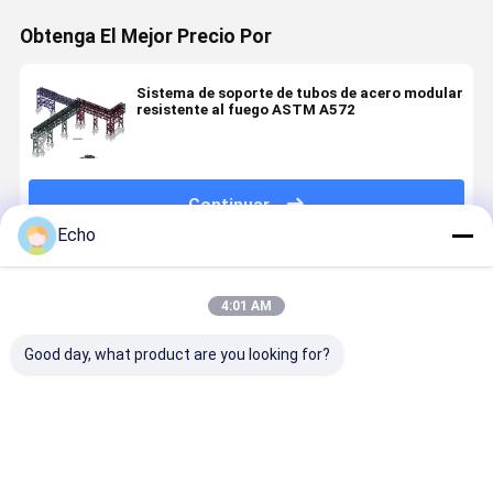
Obtenga El Mejor Precio Por
Sistema de soporte de tubos de acero modular
resistente al fuego ASTM A572
Continuar
Echo
Productos Recomendados
4:01 AM
Good day, what product are you looking for?
Q235B Q355B
Fabricación
Plataforma
Estructura
Estructura de
de
de
los
los
estructuras
equipamiento
bastidores
bastidores de
de bastidores
de varios
tuberías a